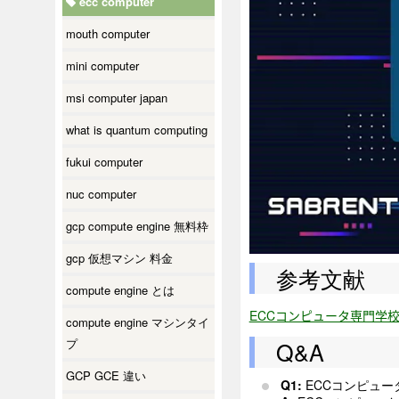
ecc computer
mouth computer
mini computer
msi computer japan
what is quantum computing
fukui computer
nuc computer
gcp compute engine 無料枠
gcp 仮想マシン 料金
参考文献
compute engine とは
ECCコンピュータ専門学
compute engine マシンタイ
プ
Q&A
GCP GCE 違い
Q1:
ECCコンピュ