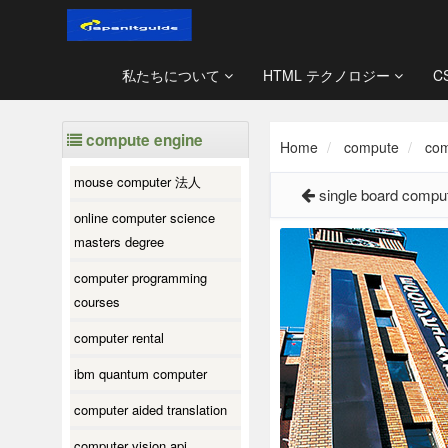
私たちについて
HTML テクノロジー
C
compute engine
Home
compute
com
mouse computer 法人
single board compu
online computer science
masters degree
computer programming
courses
computer rental
ibm quantum computer
computer aided translation
computer vision api