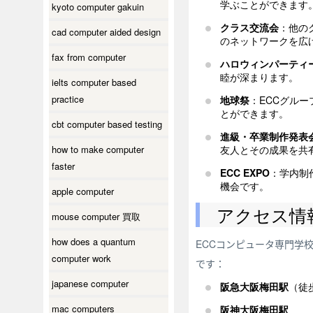
学ぶことができます
kyoto computer gakuin
クラス交流会
：他の
cad computer aided design
のネットワークを広
fax from computer
ハロウィンパーティ
睦が深まります。
ielts computer based
practice
地球祭
：ECCグル
とができます。
cbt computer based testing
進級・卒業制作発表
how to make computer
友人とその成果を共
faster
ECC EXPO
：学内制
機会です。
apple computer
アクセス情
mouse computer 買取
how does a quantum
ECCコンピュータ専門学
computer work
です：
japanese computer
阪急大阪梅田駅
（徒
mac computers
阪神大阪梅田駅