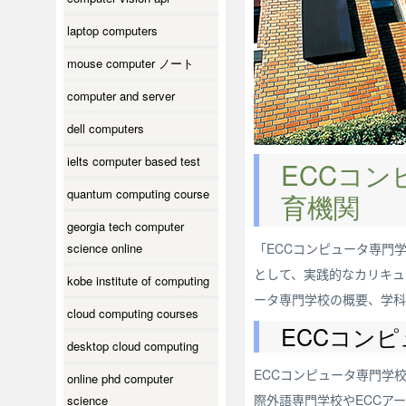
laptop computers
mouse computer ノート
computer and server
dell computers
ielts computer based test
ECCコン
quantum computing course
育機関
georgia tech computer
science online
「ECCコンピュータ専門
として、実践的なカリキュ
kobe institute of computing
ータ専門学校の概要、学科
cloud computing courses
ECCコン
desktop cloud computing
ECCコンピュータ専門学校
online phd computer
際外語専門学校やECCア
science