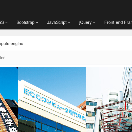
SS
Bootstrap
JavaScript
jQuery
Front-end Fr
pute engine
ter