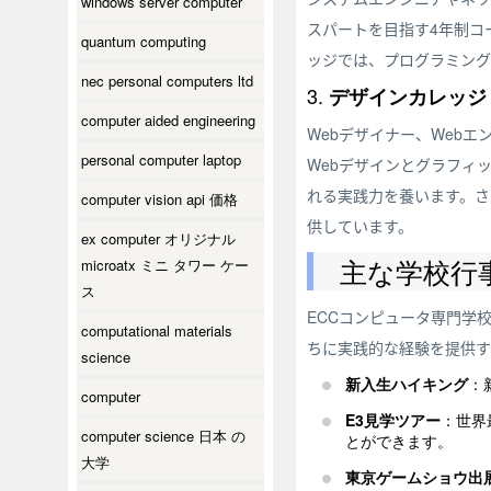
windows server computer
スパートを目指す4年制コ
quantum computing
ッジでは、プログラミング
nec personal computers ltd
3.
デザインカレッジ
computer aided engineering
Webデザイナー、Web
personal computer laptop
Webデザインとグラフィ
れる実践力を養います。さ
computer vision api 価格
供しています。
ex computer オリジナル
主な学校行
microatx ミニ タワー ケー
ス
ECCコンピュータ専門学
computational materials
ちに実践的な経験を提供す
science
新入生ハイキング
：
computer
E3見学ツアー
：世界
computer science 日本 の
とができます。
大学
東京ゲームショウ出